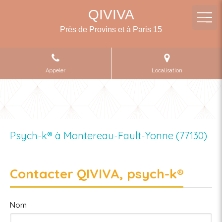
QIVIVA
Près de Provins et à Paris 15
Appeler
Localisation
Psych-k® à Montereau-Fault-Yonne (77130)
Contacter QIVIVA, psych-k®
Nom