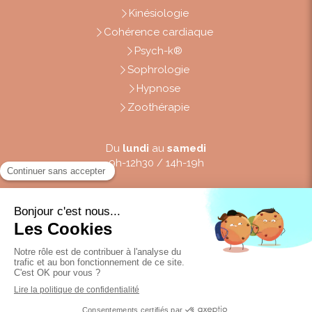
Kinésiologie
Cohérence cardiaque
Psych-k®
Sophrologie
Hypnose
Zoothérapie
Du
lundi
au
samedi
9h-12h30 / 14h-19h
Plan du site
Mentions légales
Création et référencement du site par Simplébo