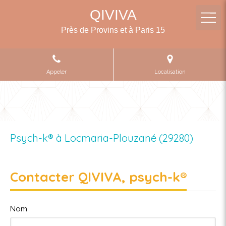
QIVIVA
Près de Provins et à Paris 15
Appeler
Localisation
Psych-k® à Locmaria-Plouzané (29280)
Contacter QIVIVA, psych-k®
Nom