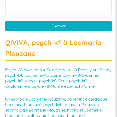
Envoyer
QIVIVA, psych-k® à Locmaria-
Plouzané
Psych-k® Nogent-sur-Seine
,
psych-k® Romilly-sur-Seine
,
psych-k® Locmaria-Plouzané
,
psych-k® Sézanne
,
psych-k® Nangis
,
psych-k® Sens
,
psych-k®
Coulommiers
,
psych-k® Montereau-Fault-Yonne
Kinésiologie Locmaria-Plouzané
,
cohérence cardiaque
Locmaria-Plouzané
,
psych-k® Locmaria-Plouzané
,
sophrologie Locmaria-Plouzané
,
hypnose Locmaria-
Plouzané
,
zoothérapie Locmaria-Plouzané