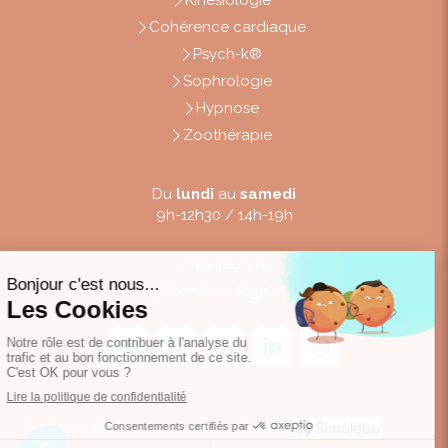
Kinésiologie
Cohérence cardiaque
Psych-k®
Sophrologie
Hypnose
Zoothérapie
Du
lundi
au
samedi
9h-12h30 / 14h-19h
Plan du site
Mentions légales
Création et référencement du site par Simplébo